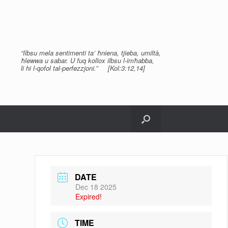
“Ilbsu mela sentimenti ta’ ħniena, tjieba, umiltà,
ħlewwa u sabar. U fuq kollox ilbsu l-imħabba,
li hi l-qofol tal-perfezzjoni.” [Kol:3:12,14]
DATE
Dec 18 2025
Expired!
TIME