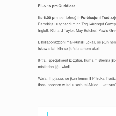
Fil-5.15 pm Quddiesa
fis-6.00 pm
, ser toħroġ
il-Purċissjoni Tradizz
Parrokkjali u tgħaddi minn Triq l-Arċisqof Ġuże
Inglott, Richard Taylor, May Butcher, Pawlu Grec
B’kollaborazzjoni mal-Kunsill Lokali, se jkun hem
Iskawts tal-Iklin se jieħdu sehem ukoll.
It-tfal, speċjalment iż-żgħar, huma mistiedna jil
mistiedna jiġu wkoll.
Wara, fil-pjazza, se jkun hemm il-Priedka Tradizzjo
floss, popcorn w ikel u xorb tal-Milied. L-attivi