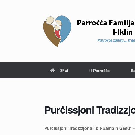
Dħul
Il-Parroċċa
S
Purċissjoni Tradizzj
Purċissjoni Tradizzjonali bil-Bambin Ġesu’ 