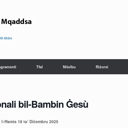
agramenti
Tfal
Nitolbu
Riżorsi
onali bil-Bambin Ġesù
–
Il
-Ħamis 18 ta’ Diċembru 2025