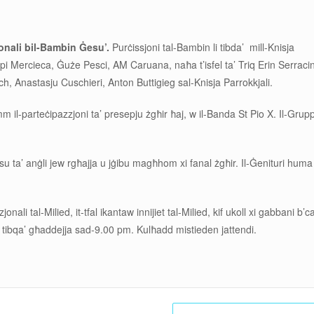
jonali bil-Bambin Ġesu’.
Purċissjoni tal-Bambin li tibda’ mill-Knisja
ppi Mercieca, Ġuże Pesci, AM Caruana, naħa t’isfel ta’ Triq Erin Serraci
h, Anastasju Cuschieri, Anton Buttigieg sal-Knisja Parrokkjali.
m il-parteċipazzjoni ta’ presepju żgħir ħaj, w il-Banda St Pio X. Il-Grupp
bsu ta’ anġli jew rgħajja u jġibu magħhom xi fanal żgħir. Il-Ġenituri huma
nali tal-Milied, it-tfal ikantaw innijiet tal-Milied, kif ukoll xi gabbani b’
ta’ tibqa’ għaddejja sad-9.00 pm. Kulħadd mistieden jattendi.