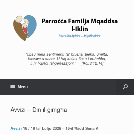
“Ilbsu mela sentimenti ta’ ħniena, tjieba, umiltà,
ħlewwa u sabar. U fuq kollox ilbsu l-imħabba,
li hi l-qofol tal-perfezzjoni.” [Kol:3:12,14]
Menu
Avviżi – Din il-ġimgħa
Avviżi
18 / 19 ta’ Lulju 2026 – 16-il Ħadd Sena A