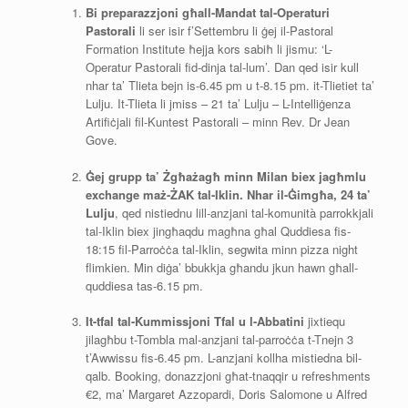
Bi preparazzjoni għall-Mandat tal-Operaturi
Pastorali
li ser isir f’Settembru li ġej il-Pastoral
Formation Institute ħejja kors sabiħ li jismu: ‘L-
Operatur Pastorali fid-dinja tal-lum’. Dan qed isir kull
nhar ta’ Tlieta bejn is-6.45 pm u t-8.15 pm. it-Tlietiet ta’
Lulju. It-Tlieta li jmiss – 21 ta’ Lulju – L-Intelliġenza
Artifiċjali fil-Kuntest Pastorali – minn Rev. Dr Jean
Gove.
Ġej grupp ta’ Żgħażagħ minn Milan biex jagħmlu
exchange maż-ŻAK tal-Iklin. Nhar il-Ġimgħa, 24 ta’
Lulju
, qed nistiednu lill-anzjani tal-komunità parrokkjali
tal-Iklin biex jingħaqdu magħna għal Quddiesa fis-
18:15 fil-Parroċċa tal-Iklin, segwita minn pizza night
flimkien. Min diġa’ bbukkja għandu jkun hawn għall-
quddiesa tas-6.15 pm.
It-tfal tal-Kummissjoni Tfal u l-Abbatini
jixtiequ
jilagħbu t-Tombla mal-anzjani tal-parroċċa t-Tnejn 3
t’Awwissu fis-6.45 pm. L-anzjani kollha mistiedna bil-
qalb. Booking, donazzjoni għat-tnaqqir u refreshments
€2, ma’ Margaret Azzopardi, Doris Salomone u Alfred