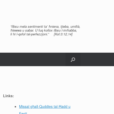
“Ilbsu mela sentimenti ta’ ħniena, tjieba, umiltà,
ħlewwa u sabar. U fuq kollox ilbsu l-imħabba,
li hi l-qofol tal-perfezzjoni.” [Kol:3:12,14]
Links:
Missal għall-Quddies tal-Ħadd u
Festi