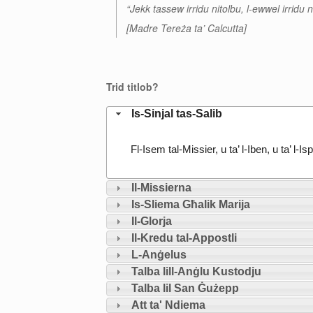
“Jekk tassew irridu nitolbu, l-ewwel irridu n
[Madre Tereża ta’ Calcutta]
Trid titlob?
Is-Sinjal tas-Salib
Fl-Isem tal-Missier, u ta’ l-Iben, u ta’ l
Il-Missierna
Is-Sliema Għalik Marija
Il-Glorja
Il-Kredu tal-Appostli
L-Anġelus
Talba lill-Anġlu Kustodju
Talba lil San Ġużepp
Att ta' Ndiema