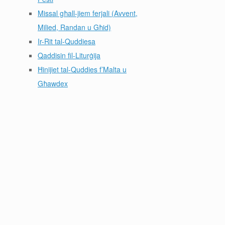
Missal għall-jiem ferjali (Avvent,
Milied, Randan u Għid)
Ir-Rit tal-Quddiesa
Qaddisin fil-Liturġija
Ħinijiet tal-Quddies f’Malta u
Għawdex