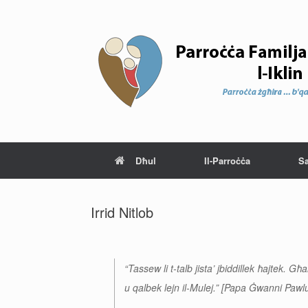
Dħul
Il-Parroċċa
S
Irrid Nitlob
“Tassew li t-talb jista’ jbiddillek ħajtek. G
u qalbek lejn il-Mulej.” [Papa Ġwanni Pawlu