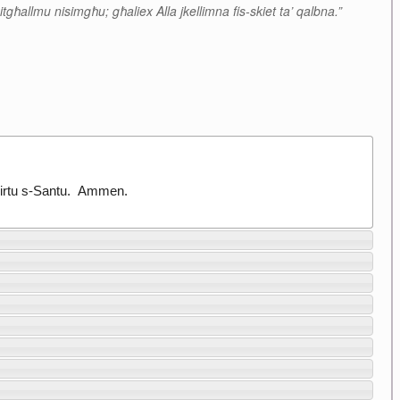
itgħallmu nisimgħu; għaliex Alla jkellimna fis-skiet ta’ qalbna.”
-Ispirtu s-Santu. Ammen.