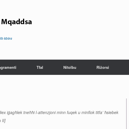
agramenti
Tfal
Nitolbu
Riżorsi
ħaliex iġagħlek tneħħi l-attenzjoni minn fuqek u minflok titfa’ ħsiebek
 II]