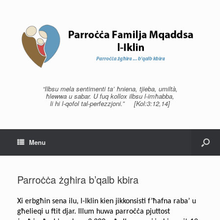
“Ilbsu mela sentimenti ta’ ħniena, tjieba, umiltà,
ħlewwa u sabar. U fuq kollox ilbsu l-imħabba,
li hi l-qofol tal-perfezzjoni.” [Kol:3:12,14]
Menu
Parroċċa żgħira b’qalb kbira
Xi erbgħin sena ilu, l-Iklin kien jikkonsisti f’ħafna raba’ u
għelieqi u ftit djar. Illum huwa parroċċa pjuttost