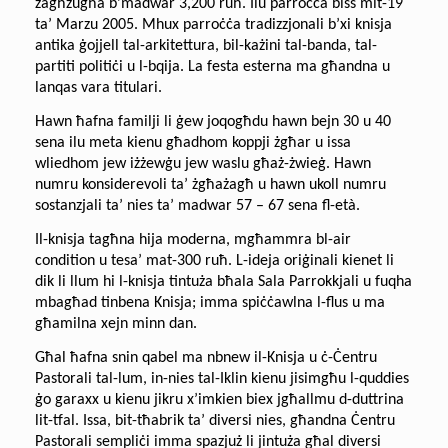
żagħżugħa b’madwar 3,200 ruħ. Ilu parroċċa biss mit-19
ta’ Marzu 2005. Mhux parroċċa tradizzjonali b’xi knisja
antika ġojjell tal-arkitettura, bil-każini tal-banda, tal-
partiti politiċi u l-bqija. La festa esterna ma għandna u
lanqas vara titulari.
Hawn ħafna familji li ġew joqogħdu hawn bejn 30 u 40
sena ilu meta kienu għadhom koppji żgħar u issa
wliedhom jew iżżewġu jew waslu għaż-żwieġ. Hawn
numru konsiderevoli ta’ żgħażagħ u hawn ukoll numru
sostanzjali ta’ nies ta’ madwar 57 – 67 sena fl-età.
Il-knisja tagħna hija moderna, mgħammra bl-air
condition u tesa’ mat-300 ruħ. L-ideja oriġinali kienet li
dik li llum hi l-knisja tintuża bħala Sala Parrokkjali u fuqha
mbagħad tinbena Knisja; imma spiċċawlna l-flus u ma
għamilna xejn minn dan.
Għal ħafna snin qabel ma nbnew il-Knisja u ċ-Ċentru
Pastorali tal-lum, in-nies tal-Iklin kienu jisimgħu l-quddies
ġo garaxx u kienu jikru x’imkien biex jgħallmu d-duttrina
lit-tfal. Issa, bit-tħabrik ta’ diversi nies, għandna Ċentru
Pastorali sempliċi imma spazjuż li jintuża għal diversi