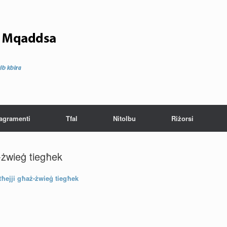
agramenti
Tfal
Nitolbu
Riżorsi
-żwieġ tiegħek
tħejji għaż-żwieġ tiegħek