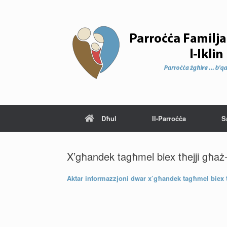
Dħul
Il-Parroċċa
S
X’għandek tagħmel biex tħejji għaż
Aktar informazzjoni dwar x’għandek tagħmel biex 