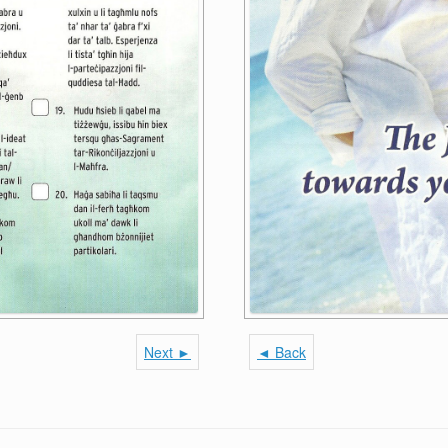
Next ►
◄ Back