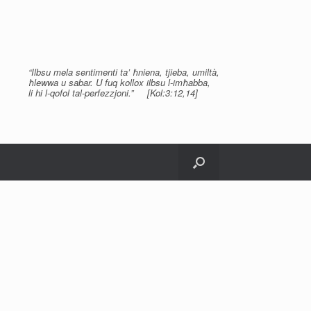
“Ilbsu mela sentimenti ta’ ħniena, tjieba, umiltà,
ħlewwa u sabar. U fuq kollox ilbsu l-imħabba,
li hi l-qofol tal-perfezzjoni.” [Kol:3:12,14]